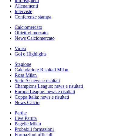
Info Biglietti
Allenamenti
Interviste
Conferenze stampa
Calciomercato
Obiettivi mercato
News Calciomercato
Video
Gol e Highlights
Stagione
Calendario e Risultati Milan
Rosa Milan
Serie A: news e risultati
Champions League: news e risultati
Europa League: news e risultati
Coppa Italia: news e risultati
News Calcio
Partite
Live Partita
Pagelle Milan
Probabili formazioni
Formazioni ufficiali