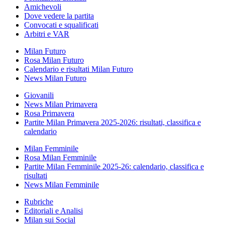
Amichevoli
Dove vedere la partita
Convocati e squalificati
Arbitri e VAR
Milan Futuro
Rosa Milan Futuro
Calendario e risultati Milan Futuro
News Milan Futuro
Giovanili
News Milan Primavera
Rosa Primavera
Partite Milan Primavera 2025-2026: risultati, classifica e
calendario
Milan Femminile
Rosa Milan Femminile
Partite Milan Femminile 2025-26: calendario, classifica e
risultati
News Milan Femminile
Rubriche
Editoriali e Analisi
Milan sui Social