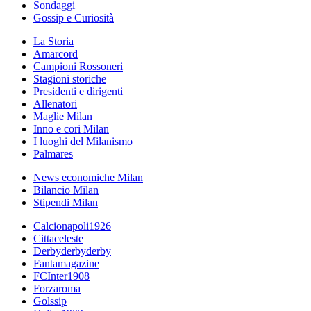
Sondaggi
Gossip e Curiosità
La Storia
Amarcord
Campioni Rossoneri
Stagioni storiche
Presidenti e dirigenti
Allenatori
Maglie Milan
Inno e cori Milan
I luoghi del Milanismo
Palmares
News economiche Milan
Bilancio Milan
Stipendi Milan
Calcionapoli1926
Cittaceleste
Derbyderbyderby
Fantamagazine
FCInter1908
Forzaroma
Golssip