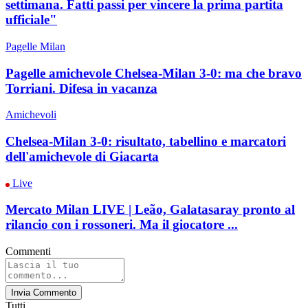
settimana. Fatti passi per vincere la prima partita
ufficiale"
Pagelle Milan
Pagelle amichevole Chelsea-Milan 3-0: ma che bravo
Torriani. Difesa in vacanza
Amichevoli
Chelsea-Milan 3-0: risultato, tabellino e marcatori
dell'amichevole di Giacarta
Live
Mercato Milan LIVE | Leão, Galatasaray pronto al
rilancio con i rossoneri. Ma il giocatore ...
Commenti
Invia Commento
Tutti