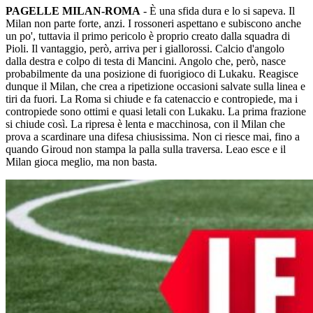
PAGELLE MILAN-ROMA
- È una sfida dura e lo si sapeva. Il
Milan non parte forte, anzi. I rossoneri aspettano e subiscono anche
un po', tuttavia il primo pericolo è proprio creato dalla squadra di
Pioli. Il vantaggio, però, arriva per i giallorossi. Calcio d'angolo
dalla destra e colpo di testa di Mancini. Angolo che, però, nasce
probabilmente da una posizione di fuorigioco di Lukaku. Reagisce
dunque il Milan, che crea a ripetizione occasioni salvate sulla linea e
tiri da fuori. La Roma si chiude e fa catenaccio e contropiede, ma i
contropiede sono ottimi e quasi letali con Lukaku. La prima frazione
si chiude così. La ripresa è lenta e macchinosa, con il Milan che
prova a scardinare una difesa chiusissima. Non ci riesce mai, fino a
quando Giroud non stampa la palla sulla traversa. Leao esce e il
Milan gioca meglio, ma non basta.