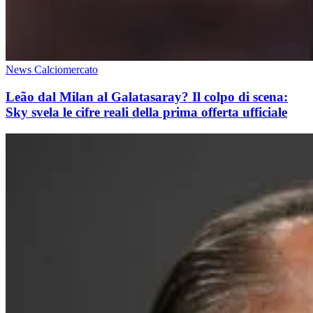
News Calciomercato
Leão dal Milan al Galatasaray? Il colpo di scena:
Sky svela le cifre reali della prima offerta ufficiale