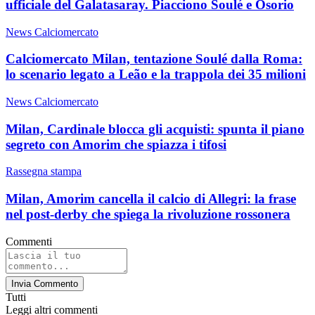
ufficiale del Galatasaray. Piacciono Soulé e Osorio
News Calciomercato
Calciomercato Milan, tentazione Soulé dalla Roma:
lo scenario legato a Leão e la trappola dei 35 milioni
News Calciomercato
Milan, Cardinale blocca gli acquisti: spunta il piano
segreto con Amorim che spiazza i tifosi
Rassegna stampa
Milan, Amorim cancella il calcio di Allegri: la frase
nel post-derby che spiega la rivoluzione rossonera
Commenti
Invia Commento
Tutti
Leggi altri commenti