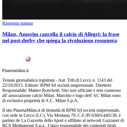
Rassegna stampa
Milan, Amorim cancella il calcio di Allegri: la frase
nel post-derby che spiega la rivoluzione rossonera
Pianetamilan.it
Testata giornalistica registrata - Aut. Trib.di Lecco n. 1143 del
22/10/2015. Editore: RPM Srl società unipersonale. Direttore
Responsabile: Matteo Ronchetti. Sito non ufficiale e non connesso
all' associazione calcio Milan. Marchio e logo dell' AC Milan sono
di esclusiva proprietà di A.C. Milan S.p.A.
Il sito PianetaMilan.it di titolarità di RPM Srl società unipersonale,
con sede in Lecco (LC), Via Mentana 79, C.F./PI 03601440138, è
partner de La Gazzetta dello Sport e affiliato al network Gazzanet di
RCS Mediagroup S.p.a.. Unico responsabile dei contenuti (testi,