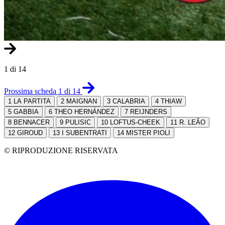
1 di 14
Prossima scheda 1 di 14
1
LA PARTITA
2
MAIGNAN
3
CALABRIA
4
THIAW
5
GABBIA
6
THEO HERNÁNDEZ
7
REIJNDERS
8
BENNACER
9
PULISIC
10
LOFTUS-CHEEK
11
R. LEÃO
12
GIROUD
13
I SUBENTRATI
14
MISTER PIOLI
© RIPRODUZIONE RISERVATA