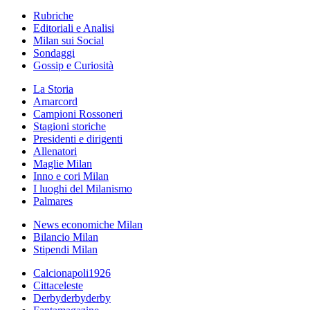
Rubriche
Editoriali e Analisi
Milan sui Social
Sondaggi
Gossip e Curiosità
La Storia
Amarcord
Campioni Rossoneri
Stagioni storiche
Presidenti e dirigenti
Allenatori
Maglie Milan
Inno e cori Milan
I luoghi del Milanismo
Palmares
News economiche Milan
Bilancio Milan
Stipendi Milan
Calcionapoli1926
Cittaceleste
Derbyderbyderby