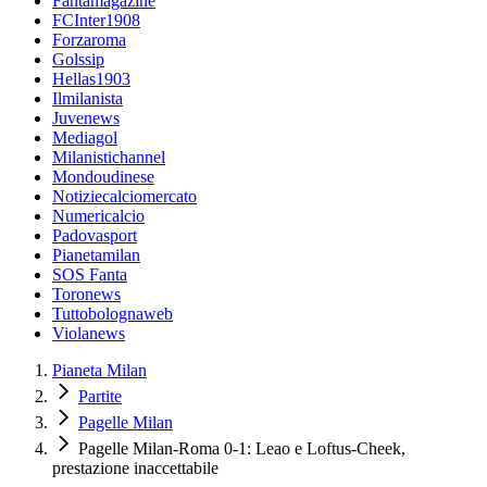
Fantamagazine
FCInter1908
Forzaroma
Golssip
Hellas1903
Ilmilanista
Juvenews
Mediagol
Milanistichannel
Mondoudinese
Notiziecalciomercato
Numericalcio
Padovasport
Pianetamilan
SOS Fanta
Toronews
Tuttobolognaweb
Violanews
Pianeta Milan
Partite
Pagelle Milan
Pagelle Milan-Roma 0-1: Leao e Loftus-Cheek,
prestazione inaccettabile