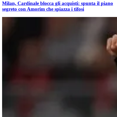
Milan, Cardinale blocca gli acquisti: spunta il piano
segreto con Amorim che spiazza i tifosi