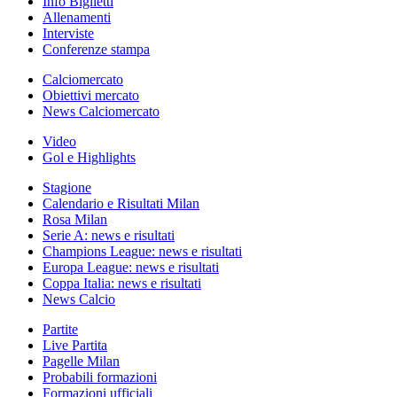
Info Biglietti
Allenamenti
Interviste
Conferenze stampa
Calciomercato
Obiettivi mercato
News Calciomercato
Video
Gol e Highlights
Stagione
Calendario e Risultati Milan
Rosa Milan
Serie A: news e risultati
Champions League: news e risultati
Europa League: news e risultati
Coppa Italia: news e risultati
News Calcio
Partite
Live Partita
Pagelle Milan
Probabili formazioni
Formazioni ufficiali