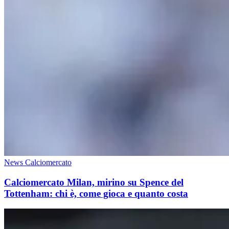
News Calciomercato
Calciomercato Milan, mirino su Spence del
Tottenham: chi è, come gioca e quanto costa