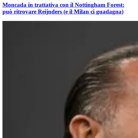
Moncada in trattativa con il Nottingham Forest:
può ritrovare Reijnders (e il Milan ci guadagna)