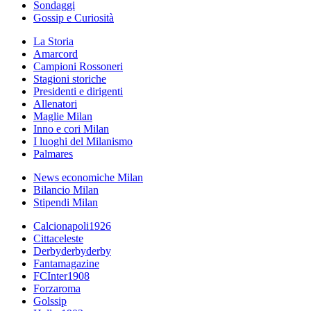
Sondaggi
Gossip e Curiosità
La Storia
Amarcord
Campioni Rossoneri
Stagioni storiche
Presidenti e dirigenti
Allenatori
Maglie Milan
Inno e cori Milan
I luoghi del Milanismo
Palmares
News economiche Milan
Bilancio Milan
Stipendi Milan
Calcionapoli1926
Cittaceleste
Derbyderbyderby
Fantamagazine
FCInter1908
Forzaroma
Golssip