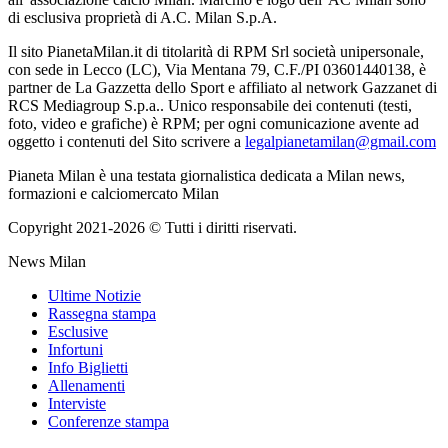
di esclusiva proprietà di A.C. Milan S.p.A.
Il sito PianetaMilan.it di titolarità di RPM Srl società unipersonale,
con sede in Lecco (LC), Via Mentana 79, C.F./PI 03601440138, è
partner de La Gazzetta dello Sport e affiliato al network Gazzanet di
RCS Mediagroup S.p.a.. Unico responsabile dei contenuti (testi,
foto, video e grafiche) è RPM; per ogni comunicazione avente ad
oggetto i contenuti del Sito scrivere a
legalpianetamilan@gmail.com
Pianeta Milan è una testata giornalistica dedicata a Milan news,
formazioni e calciomercato Milan
Copyright 2021-2026 © Tutti i diritti riservati.
News Milan
Ultime Notizie
Rassegna stampa
Esclusive
Infortuni
Info Biglietti
Allenamenti
Interviste
Conferenze stampa