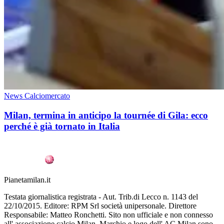
News Calciomercato
Milan, termina in anticipo la tournée di Gila: ecco
perché è già tornato in Italia
Pianetamilan.it
Testata giornalistica registrata - Aut. Trib.di Lecco n. 1143 del
22/10/2015. Editore: RPM Srl società unipersonale. Direttore
Responsabile: Matteo Ronchetti. Sito non ufficiale e non connesso
all' associazione calcio Milan. Marchio e logo dell' AC Milan sono