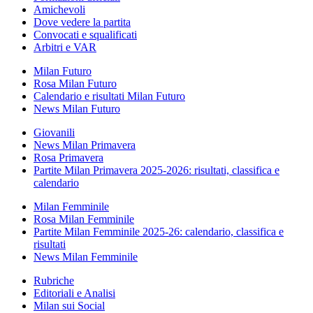
Amichevoli
Dove vedere la partita
Convocati e squalificati
Arbitri e VAR
Milan Futuro
Rosa Milan Futuro
Calendario e risultati Milan Futuro
News Milan Futuro
Giovanili
News Milan Primavera
Rosa Primavera
Partite Milan Primavera 2025-2026: risultati, classifica e
calendario
Milan Femminile
Rosa Milan Femminile
Partite Milan Femminile 2025-26: calendario, classifica e
risultati
News Milan Femminile
Rubriche
Editoriali e Analisi
Milan sui Social