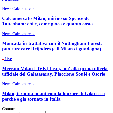
News Calciomercato
Calciomercato Milan, mirino su Spence del
Tottenham: chi è, come gioca e quanto costa
News Calciomercato
Moncada in trattativa con il Nottingham Forest:
può ritrovare Reijnders (e il Milan ci guadagna)
Live
Mercato Milan LIVE | Leão, 'no' alla prima offerta
ufficiale del Galatasaray. Piacciono Soulé e Osorio
News Calciomercato
Milan, termina in anticipo la tournée di Gila: ecco
perché è già tornato in Italia
Commenti