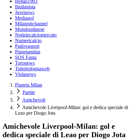
Hellas1903
Ilmilanista
Juvenews
Mediagol
Milanistichannel
Mondoudinese
Notiziecalciomercato
Numericalcio
Padovasport
Pianetamilan
SOS Fanta
Toronews
Tuttobolognaweb
Violanews
Pianeta Milan
Partite
Amichevoli
Amichevole Liverpool-Milan: gol e dedica speciale di
Leao per Diogo Jota
Amichevole Liverpool-Milan: gol e
dedica speciale di Leao per Diogo Jota