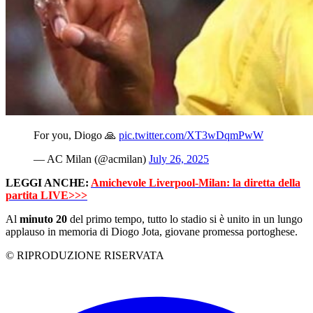
For you, Diogo 🙏
pic.twitter.com/XT3wDqmPwW
— AC Milan (@acmilan)
July 26, 2025
LEGGI ANCHE:
Amichevole Liverpool-Milan: la diretta della
partita LIVE>>>
Al
minuto 20
del primo tempo, tutto lo stadio si è unito in un lungo
applauso in memoria di Diogo Jota, giovane promessa portoghese.
© RIPRODUZIONE RISERVATA