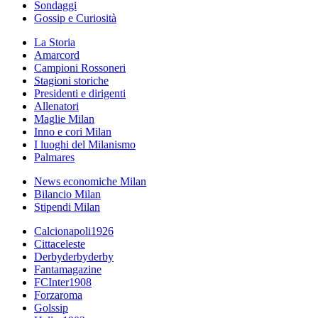
Sondaggi
Gossip e Curiosità
La Storia
Amarcord
Campioni Rossoneri
Stagioni storiche
Presidenti e dirigenti
Allenatori
Maglie Milan
Inno e cori Milan
I luoghi del Milanismo
Palmares
News economiche Milan
Bilancio Milan
Stipendi Milan
Calcionapoli1926
Cittaceleste
Derbyderbyderby
Fantamagazine
FCInter1908
Forzaroma
Golssip