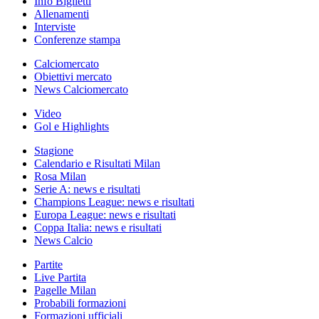
Info Biglietti
Allenamenti
Interviste
Conferenze stampa
Calciomercato
Obiettivi mercato
News Calciomercato
Video
Gol e Highlights
Stagione
Calendario e Risultati Milan
Rosa Milan
Serie A: news e risultati
Champions League: news e risultati
Europa League: news e risultati
Coppa Italia: news e risultati
News Calcio
Partite
Live Partita
Pagelle Milan
Probabili formazioni
Formazioni ufficiali