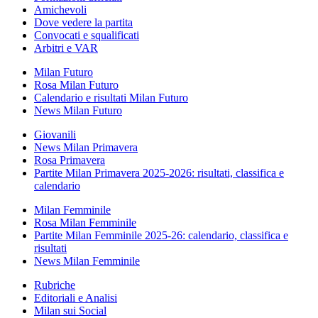
Amichevoli
Dove vedere la partita
Convocati e squalificati
Arbitri e VAR
Milan Futuro
Rosa Milan Futuro
Calendario e risultati Milan Futuro
News Milan Futuro
Giovanili
News Milan Primavera
Rosa Primavera
Partite Milan Primavera 2025-2026: risultati, classifica e
calendario
Milan Femminile
Rosa Milan Femminile
Partite Milan Femminile 2025-26: calendario, classifica e
risultati
News Milan Femminile
Rubriche
Editoriali e Analisi
Milan sui Social