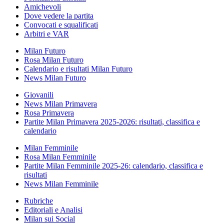
Amichevoli
Dove vedere la partita
Convocati e squalificati
Arbitri e VAR
Milan Futuro
Rosa Milan Futuro
Calendario e risultati Milan Futuro
News Milan Futuro
Giovanili
News Milan Primavera
Rosa Primavera
Partite Milan Primavera 2025-2026: risultati, classifica e
calendario
Milan Femminile
Rosa Milan Femminile
Partite Milan Femminile 2025-26: calendario, classifica e
risultati
News Milan Femminile
Rubriche
Editoriali e Analisi
Milan sui Social