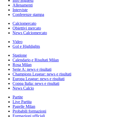
Info Biglietti
Allenamenti
Interviste
Conferenze stampa
Calciomercato
Obiettivi mercato
News Calciomercato
Video
Gol e Highlights
Stagione
Calendario e Risultati Milan
Rosa Milan
Serie A: news e risultati
Champions League: news e risultati
Europa League: news e risultati
Coppa Italia: news e risultati
News Calcio
Partite
Live Partita
Pagelle Milan
Probabili formazioni
Formazioni ufficiali