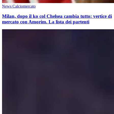
News Calciomercato
Milan, dopo il ko col Chelsea cambia tutto: vertice di
mercato con Amorim. La lista dei partenti