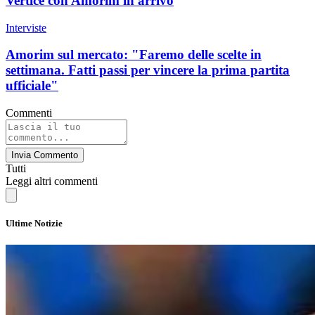
Vertice con Amorim in arrivo
Interviste
Amorim sul mercato: "Faremo delle scelte in
settimana. Fatti passi per vincere la prima partita
ufficiale"
Commenti
Invia Commento
Tutti
Leggi altri commenti
Ultime Notizie