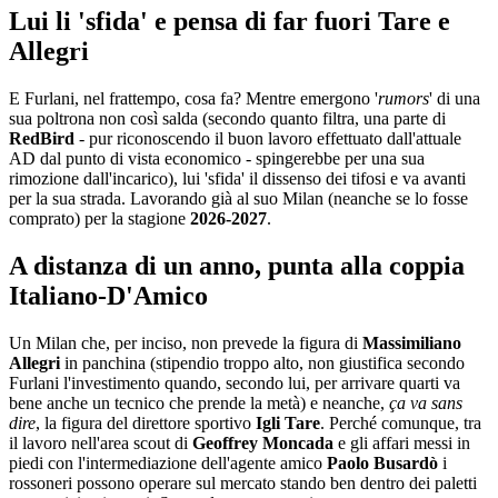
Lui li 'sfida' e pensa di far fuori Tare e
Allegri
E Furlani, nel frattempo, cosa fa? Mentre emergono '
rumors
' di una
sua poltrona non così salda (secondo quanto filtra, una parte di
RedBird
- pur riconoscendo il buon lavoro effettuato dall'attuale
AD dal punto di vista economico - spingerebbe per una sua
rimozione dall'incarico), lui 'sfida' il dissenso dei tifosi e va avanti
per la sua strada. Lavorando già al suo Milan (neanche se lo fosse
comprato) per la stagione
2026-2027
.
A distanza di un anno, punta alla coppia
Italiano-D'Amico
Un Milan che, per inciso, non prevede la figura di
Massimiliano
Allegri
in panchina (stipendio troppo alto, non giustifica secondo
Furlani l'investimento quando, secondo lui, per arrivare quarti va
bene anche un tecnico che prende la metà) e neanche,
ça va sans
dire
, la figura del direttore sportivo
Igli Tare
. Perché comunque, tra
il lavoro nell'area scout di
Geoffrey Moncada
e gli affari messi in
piedi con l'intermediazione dell'agente amico
Paolo Busardò
i
rossoneri possono operare sul mercato stando ben dentro dei paletti