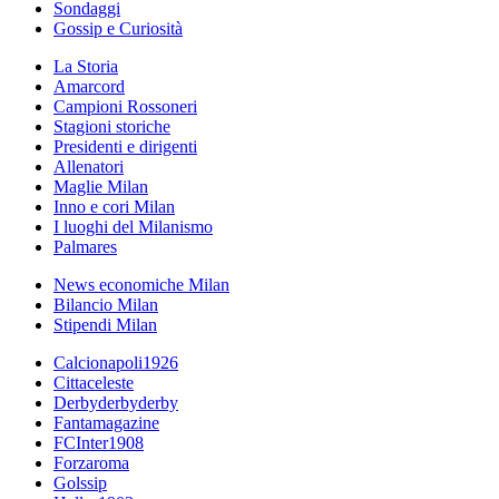
Sondaggi
Gossip e Curiosità
La Storia
Amarcord
Campioni Rossoneri
Stagioni storiche
Presidenti e dirigenti
Allenatori
Maglie Milan
Inno e cori Milan
I luoghi del Milanismo
Palmares
News economiche Milan
Bilancio Milan
Stipendi Milan
Calcionapoli1926
Cittaceleste
Derbyderbyderby
Fantamagazine
FCInter1908
Forzaroma
Golssip