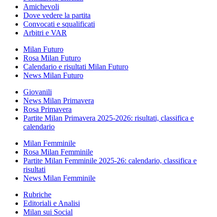
Amichevoli
Dove vedere la partita
Convocati e squalificati
Arbitri e VAR
Milan Futuro
Rosa Milan Futuro
Calendario e risultati Milan Futuro
News Milan Futuro
Giovanili
News Milan Primavera
Rosa Primavera
Partite Milan Primavera 2025-2026: risultati, classifica e
calendario
Milan Femminile
Rosa Milan Femminile
Partite Milan Femminile 2025-26: calendario, classifica e
risultati
News Milan Femminile
Rubriche
Editoriali e Analisi
Milan sui Social