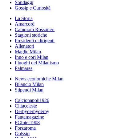
Sondaggi
Gossip e Curiosità
La Storia
Amarcord
Campioni Rossoneri
Stagioni storiche
Presidenti e dirigenti
Allenatori
Maglie Milan
Inno e cori Milan
I luoghi del Milanismo
Palmares
News economiche Milan
Bilancio Milan
Stipendi Milan
Calcionapoli1926
Cittaceleste
Derbyderbyderby
Fantamagazine
FCInter1908
Forzaroma
Golssip