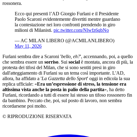
rossonera.
Ecco qui presenti l’AD Giorgio Furlani e il Presidente
Paolo Scaroni evidentemente divertiti mentre guardano
la contestazione nei loro confronti prendendo in giro
milioni di Milanisti.
pic.twitter.com/Nlwfz6qbNo
— AC MILAN LIBERO (@ACMILANLIBERO)
May 11, 2026
Furlani sembra dire a Scaroni '
bello, eh?
', accennando, poi, a quello
che sembra essere un
sorriso
. Sui
social
è montata, ancora di più, la
protesta dei tifosi del Milan, che si sono sentiti presi in giro
dall'atteggiamento di Furlani su un tema così importante. L'AD,
allora, ha affidato a '
La Gazzetta dello Sport
' oggi in edicola la sua
replica ufficiale: «
Era un’espressione di stress, la tensione era
altissima vista anche la posta in palio della partita
», ha detto
Furlani, ricordando a tutti di essere lui stesso un tifoso rossonero fin
da bambino. Peccato che, poi, sul posto di lavoro, non sembra
ricordarsene poi molto.
© RIPRODUZIONE RISERVATA