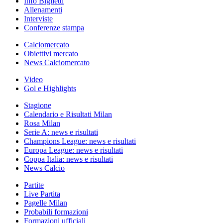
Info Biglietti
Allenamenti
Interviste
Conferenze stampa
Calciomercato
Obiettivi mercato
News Calciomercato
Video
Gol e Highlights
Stagione
Calendario e Risultati Milan
Rosa Milan
Serie A: news e risultati
Champions League: news e risultati
Europa League: news e risultati
Coppa Italia: news e risultati
News Calcio
Partite
Live Partita
Pagelle Milan
Probabili formazioni
Formazioni ufficiali