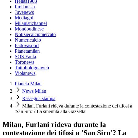
Hellas1903
Ilmilanista
Juvenews
Mediagol
Milanistichannel
Mondoudinese
Notiziecalciomercato
Numericalcio
Padovasport
Pianetamilan
SOS Fanta
Toronews
Tuttobolognaweb
Violanews
Pianeta Milan
News Milan
Rassegna stampa
Milan, Furlani rideva durante la contestazione dei tifosi a
'San Siro'? La smentita alla Gazzetta
Milan, Furlani rideva durante la
contestazione dei tifosi a 'San Siro'? La