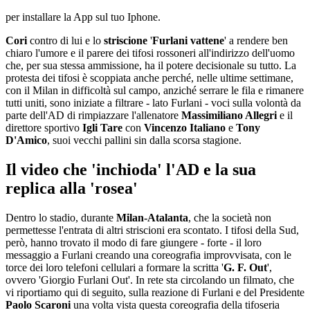
per installare la App sul tuo Iphone.
Cori
contro di lui e lo
striscione
'
Furlani vattene
' a rendere ben
chiaro l'umore e il parere dei tifosi rossoneri all'indirizzo dell'uomo
che, per sua stessa ammissione, ha il potere decisionale su tutto. La
protesta dei tifosi è scoppiata anche perché, nelle ultime settimane,
con il Milan in difficoltà sul campo, anziché serrare le fila e rimanere
tutti uniti, sono iniziate a filtrare - lato Furlani - voci sulla volontà da
parte dell'AD di rimpiazzare l'allenatore
Massimiliano Allegri
e il
direttore sportivo
Igli Tare
con
Vincenzo Italiano
e
Tony
D'Amico
, suoi vecchi pallini sin dalla scorsa stagione.
Il video che 'inchioda' l'AD e la sua
replica alla 'rosea'
Dentro lo stadio, durante
Milan-Atalanta
, che la società non
permettesse l'entrata di altri striscioni era scontato. I tifosi della Sud,
però, hanno trovato il modo di fare giungere - forte - il loro
messaggio a Furlani creando una coreografia improvvisata, con le
torce dei loro telefoni cellulari a formare la scritta '
G. F. Out
',
ovvero 'Giorgio Furlani Out'. In rete sta circolando un filmato, che
vi riportiamo qui di seguito, sulla reazione di Furlani e del Presidente
Paolo Scaroni
una volta vista questa coreografia della tifoseria