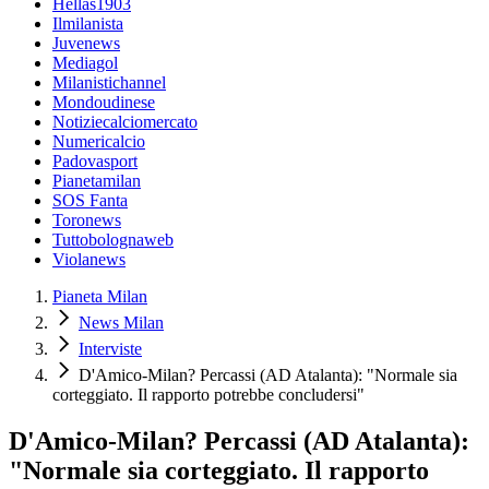
Hellas1903
Ilmilanista
Juvenews
Mediagol
Milanistichannel
Mondoudinese
Notiziecalciomercato
Numericalcio
Padovasport
Pianetamilan
SOS Fanta
Toronews
Tuttobolognaweb
Violanews
Pianeta Milan
News Milan
Interviste
D'Amico-Milan? Percassi (AD Atalanta): "Normale sia
corteggiato. Il rapporto potrebbe concludersi"
D'Amico-Milan? Percassi (AD Atalanta):
"Normale sia corteggiato. Il rapporto