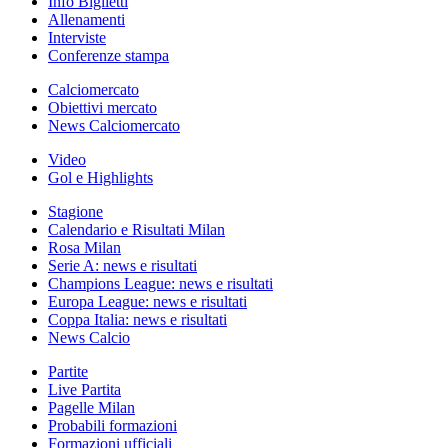
Info Biglietti
Allenamenti
Interviste
Conferenze stampa
Calciomercato
Obiettivi mercato
News Calciomercato
Video
Gol e Highlights
Stagione
Calendario e Risultati Milan
Rosa Milan
Serie A: news e risultati
Champions League: news e risultati
Europa League: news e risultati
Coppa Italia: news e risultati
News Calcio
Partite
Live Partita
Pagelle Milan
Probabili formazioni
Formazioni ufficiali