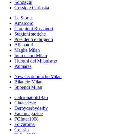
Sondaggi
Gossip e Curiosità
La Storia
Amarcord
Campioni Rossoneri
Stagioni storiche
Presidenti e dirigenti
Allenatori
Maglie Milan
Inno e cori Milan
I luoghi del Milanismo
Palmares
News economiche Milan
Bilancio Milan
Stipendi Milan
Calcionapoli1926
Cittaceleste
Derbyderbyderby
Fantamagazine
FCInter1908
Forzaroma
Golssip