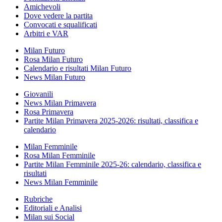
Amichevoli
Dove vedere la partita
Convocati e squalificati
Arbitri e VAR
Milan Futuro
Rosa Milan Futuro
Calendario e risultati Milan Futuro
News Milan Futuro
Giovanili
News Milan Primavera
Rosa Primavera
Partite Milan Primavera 2025-2026: risultati, classifica e
calendario
Milan Femminile
Rosa Milan Femminile
Partite Milan Femminile 2025-26: calendario, classifica e
risultati
News Milan Femminile
Rubriche
Editoriali e Analisi
Milan sui Social