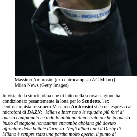
Massimo Ambrosini (ex centrocampista AC Milan) |
Milan News (Getty Images)
In vista della stracittadina che di fatto nella scorsa stagione ha
condizionato pesantemente la lotta per lo
Scudetto
, l'ex
centrocampista rossonero Massimo
Ambrosini
si è così espresso ai
microfoni di
DAZN
: "
Milan e Inter sono le squadre più forti di
questo campionato e credo lo abbiano dimostrato anche in questo
inizio di stagione nonostante entrambe abbiano già dovuto
affrontare delle battute d'arresto. Negli ultimi anni il Derby di
Milano è sempre stata una partita molto aperta, il punto di