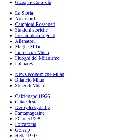
Gossip e Curiosità
La Storia
Amarcord
Campioni Rossoneri
Stagioni storiche
Presidenti e dirigenti
Allenatori
Maglie Milan
Inno e cori Milan
I luoghi del Milanismo
Palmares
News economiche Milan
Bilancio Milan
Stipendi Milan
Calcionapoli1926
Cittaceleste
Derbyderbyderby
Fantamagazine
FCInter1908
Forzaroma
Golssip
Hellas1903