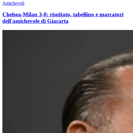
Amichevoli
Chelsea-Milan 3-0: risultato, tabellino e marcatori
dell'amichevole di Giacarta