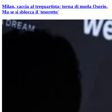
Milan, caccia al trequartista: torna di moda Osorio.
Ma se si sblocca il 'tesoretto'