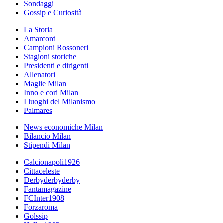
Sondaggi
Gossip e Curiosità
La Storia
Amarcord
Campioni Rossoneri
Stagioni storiche
Presidenti e dirigenti
Allenatori
Maglie Milan
Inno e cori Milan
I luoghi del Milanismo
Palmares
News economiche Milan
Bilancio Milan
Stipendi Milan
Calcionapoli1926
Cittaceleste
Derbyderbyderby
Fantamagazine
FCInter1908
Forzaroma
Golssip