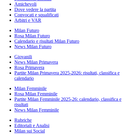
Amichevoli
Dove vedere la partita
Convocati e squalificati
Arbitri e VAR
Milan Futuro
Rosa Milan Futuro
Calendario e risultati Milan Futuro
News Milan Futuro
Giovanili
News Milan Primavera
Rosa Primavera
Partite Milan Primavera 2025-2026: risultati, classifica e
calendario
Milan Femminile
Rosa Milan Femminile
Partite Milan Femminile 2025-26: calendario, classifica e
risultati
News Milan Femminile
Rubriche
Editoriali e Analisi
Milan sui Social