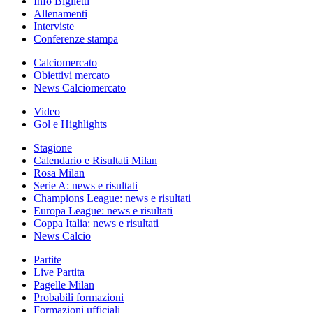
Info Biglietti
Allenamenti
Interviste
Conferenze stampa
Calciomercato
Obiettivi mercato
News Calciomercato
Video
Gol e Highlights
Stagione
Calendario e Risultati Milan
Rosa Milan
Serie A: news e risultati
Champions League: news e risultati
Europa League: news e risultati
Coppa Italia: news e risultati
News Calcio
Partite
Live Partita
Pagelle Milan
Probabili formazioni
Formazioni ufficiali