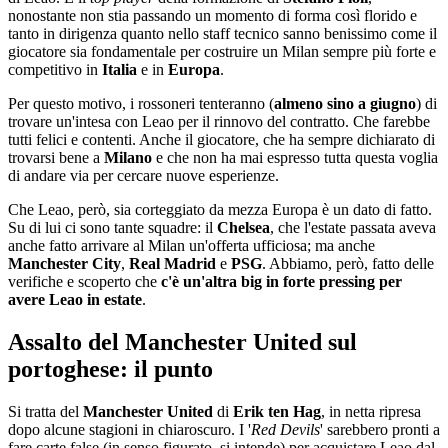
nonostante non stia passando un momento di forma così florido e
tanto in dirigenza quanto nello staff tecnico sanno benissimo come il
giocatore sia fondamentale per costruire un Milan sempre più forte e
competitivo in
Italia
e in
Europa
.
Per questo motivo, i rossoneri tenteranno (
almeno sino a giugno
) di
trovare un'intesa con Leao per il rinnovo del contratto. Che farebbe
tutti felici e contenti. Anche il giocatore, che ha sempre dichiarato di
trovarsi bene a
Milano
e che non ha mai espresso tutta questa voglia
di andare via per cercare nuove esperienze.
Che Leao, però, sia corteggiato da mezza Europa è un dato di fatto.
Su di lui ci sono tante squadre: il
Chelsea
, che l'estate passata aveva
anche fatto arrivare al Milan un'offerta ufficiosa; ma anche
Manchester City
,
Real Madrid
e
PSG
. Abbiamo, però, fatto delle
verifiche e scoperto che
c'è un'altra big in forte pressing per
avere Leao in estate
.
Assalto del Manchester United sul
portoghese: il punto
Si tratta del
Manchester United
di
Erik ten Hag
, in netta ripresa
dopo alcune stagioni in chiaroscuro. I '
Red Devils
' sarebbero pronti a
fare carte false (in senso figurato, si intende) per acquistare Leao dal