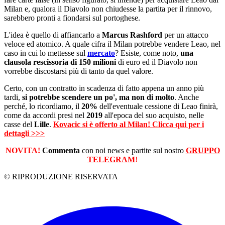
Milan e, qualora il Diavolo non chiudesse la partita per il rinnovo,
sarebbero pronti a fiondarsi sul portoghese.
L'idea è quello di affiancarlo a
Marcus Rashford
per un attacco
veloce ed atomico. A quale cifra il Milan potrebbe vendere Leao, nel
caso in cui lo mettesse sul
mercato
? Esiste, come noto,
una
clausola rescissoria di 150 milioni
di euro ed il Diavolo non
vorrebbe discostarsi più di tanto da quel valore.
Certo, con un contratto in scadenza di fatto appena un anno più
tardi,
si potrebbe scendere un po', ma non di molto
. Anche
perché, lo ricordiamo, il
20%
dell'eventuale cessione di Leao finirà,
come da accordi presi nel
2019
all'epoca del suo acquisto, nelle
casse del
Lille
.
Kovacic si è offerto al Milan! Clicca qui per i
dettagli >>>
NOVITA!
Commenta
con noi news e partite sul nostro
GRUPPO
TELEGRAM
!
© RIPRODUZIONE RISERVATA