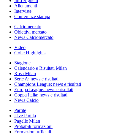
Info Biglietti
Allenamenti
Interviste
Conferenze stampa
Calciomercato
Obiettivi mercato
News Calciomercato
Video
Gol e Highlights
Stagione
Calendario e Risultati Milan
Rosa Milan
Serie A: news e risultati
Champions League: news e risultati
Europa League: news e risultati
Coppa Italia: news e risultati
News Calcio
Partite
Live Partita
Pagelle Milan
Probabili formazioni
Formazioni ufficiali