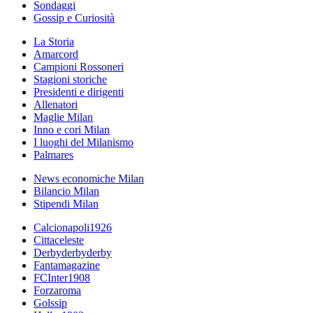
Sondaggi
Gossip e Curiosità
La Storia
Amarcord
Campioni Rossoneri
Stagioni storiche
Presidenti e dirigenti
Allenatori
Maglie Milan
Inno e cori Milan
I luoghi del Milanismo
Palmares
News economiche Milan
Bilancio Milan
Stipendi Milan
Calcionapoli1926
Cittaceleste
Derbyderbyderby
Fantamagazine
FCInter1908
Forzaroma
Golssip