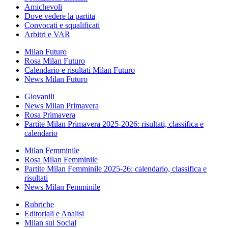
Amichevoli
Dove vedere la partita
Convocati e squalificati
Arbitri e VAR
Milan Futuro
Rosa Milan Futuro
Calendario e risultati Milan Futuro
News Milan Futuro
Giovanili
News Milan Primavera
Rosa Primavera
Partite Milan Primavera 2025-2026: risultati, classifica e
calendario
Milan Femminile
Rosa Milan Femminile
Partite Milan Femminile 2025-26: calendario, classifica e
risultati
News Milan Femminile
Rubriche
Editoriali e Analisi
Milan sui Social