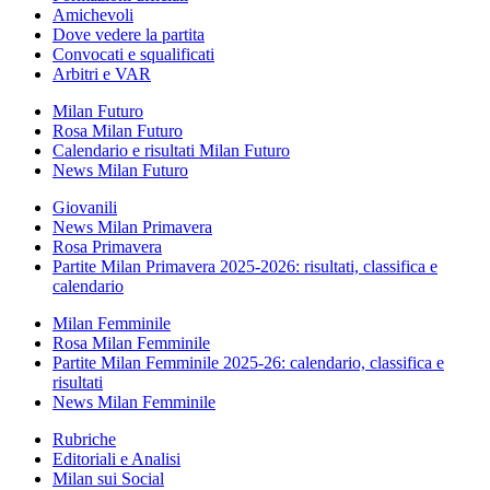
Amichevoli
Dove vedere la partita
Convocati e squalificati
Arbitri e VAR
Milan Futuro
Rosa Milan Futuro
Calendario e risultati Milan Futuro
News Milan Futuro
Giovanili
News Milan Primavera
Rosa Primavera
Partite Milan Primavera 2025-2026: risultati, classifica e
calendario
Milan Femminile
Rosa Milan Femminile
Partite Milan Femminile 2025-26: calendario, classifica e
risultati
News Milan Femminile
Rubriche
Editoriali e Analisi
Milan sui Social