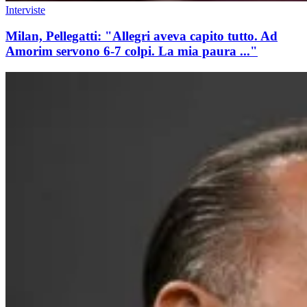
Interviste
Milan, Pellegatti: "Allegri aveva capito tutto. Ad
Amorim servono 6-7 colpi. La mia paura ..."