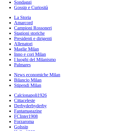
Sondaggi
Gossip e Curiosità
La Storia
Amarcord
Campioni Rossoneri
Stagioni storiche
Presidenti e dirigenti
Allenatori
Maglie Milan
Inno e cori Milan
I luoghi del Milanismo
Palmares
News economiche Milan
Bilancio Milan
Stipendi Milan
Calcionapoli1926
Cittaceleste
Derbyderbyderby
Fantamagazine
FCInter1908
Forzaroma
Golssip