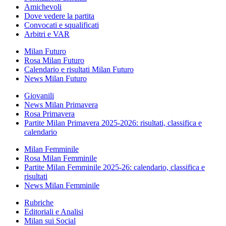
Amichevoli
Dove vedere la partita
Convocati e squalificati
Arbitri e VAR
Milan Futuro
Rosa Milan Futuro
Calendario e risultati Milan Futuro
News Milan Futuro
Giovanili
News Milan Primavera
Rosa Primavera
Partite Milan Primavera 2025-2026: risultati, classifica e
calendario
Milan Femminile
Rosa Milan Femminile
Partite Milan Femminile 2025-26: calendario, classifica e
risultati
News Milan Femminile
Rubriche
Editoriali e Analisi
Milan sui Social