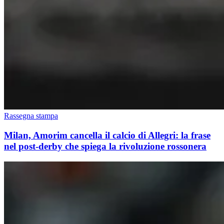
Rassegna stampa
Milan, Amorim cancella il calcio di Allegri: la frase
nel post-derby che spiega la rivoluzione rossonera