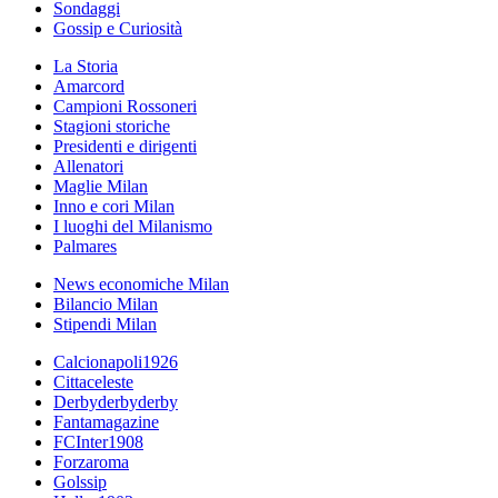
Sondaggi
Gossip e Curiosità
La Storia
Amarcord
Campioni Rossoneri
Stagioni storiche
Presidenti e dirigenti
Allenatori
Maglie Milan
Inno e cori Milan
I luoghi del Milanismo
Palmares
News economiche Milan
Bilancio Milan
Stipendi Milan
Calcionapoli1926
Cittaceleste
Derbyderbyderby
Fantamagazine
FCInter1908
Forzaroma
Golssip