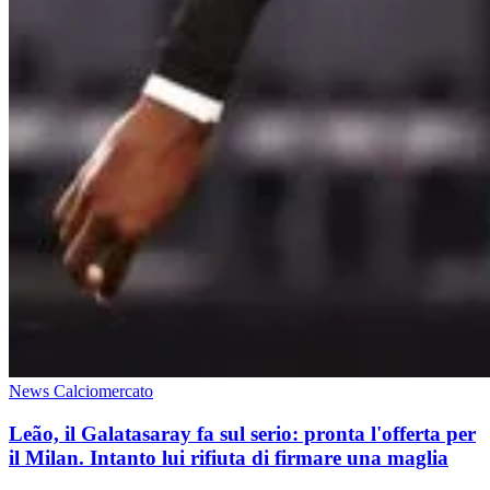
News Calciomercato
Leão, il Galatasaray fa sul serio: pronta l'offerta per
il Milan. Intanto lui rifiuta di firmare una maglia