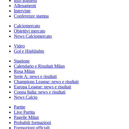
Info Biglietti
Allenamenti
Interviste
Conferenze stampa
Calciomercato
Obiettivi mercato
News Calciomercato
Video
Gol e Highlights
Stagione
Calendario e Risultati Milan
Rosa Milan
Serie A: news e risultati
Champions League: news e risultati
Europa League: news e risultati
Coppa Italia: news e risultati
News Calcio
Partite
Live Partita
Pagelle Milan
Probabili formazioni
Formazioni ufficiali