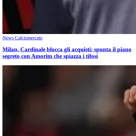
News Calciomercato
Milan, Cardinale blocca gli acquisti: spunta il piano
segreto con Amorim che spiazza i tifosi