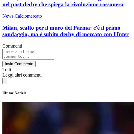
nel post-derby che spiega la rivoluzione rossonera
News Calciomercato
Milan, scatto per il muro del Parma: c'è il primo
sondaggio, ma è subito derby di mercato con l'Inter
Commenti
Invia Commento
Tutti
Leggi altri commenti
Ultime Notizie