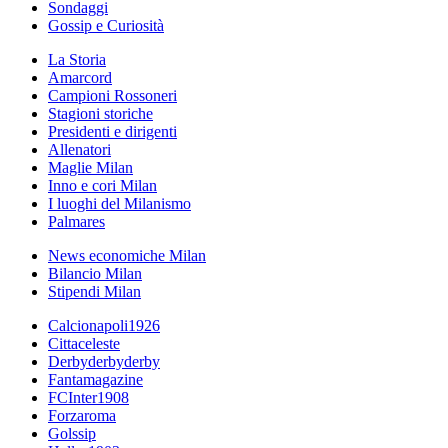
Sondaggi
Gossip e Curiosità
La Storia
Amarcord
Campioni Rossoneri
Stagioni storiche
Presidenti e dirigenti
Allenatori
Maglie Milan
Inno e cori Milan
I luoghi del Milanismo
Palmares
News economiche Milan
Bilancio Milan
Stipendi Milan
Calcionapoli1926
Cittaceleste
Derbyderbyderby
Fantamagazine
FCInter1908
Forzaroma
Golssip