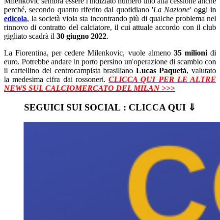
Milenkovic sembra essere l'indiziato numero uno alla cessione anche
perché, secondo quanto riferito dal quotidiano '
La Nazione
' oggi in
edicola
, la società viola sta incontrando più di qualche problema nel
rinnovo di contratto del calciatore, il cui attuale accordo con il club
gigliato scadrà il
30 giugno 2022
.
La Fiorentina, per cedere Milenkovic, vuole almeno
35 milioni
di
euro. Potrebbe andare in porto persino un'operazione di scambio con
il cartellino del centrocampista brasiliano
Lucas Paquetá
, valutato
la medesima cifra dai rossoneri.
CLICCA QUI PER LE ALTRE
NEWS SUL CALCIOMERCATO DEL MILAN >>>
SEGUICI SUI SOCIAL : CLICCA QUI ⇓