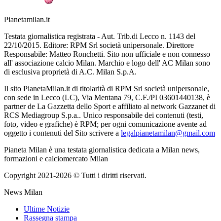
Pianetamilan.it
Testata giornalistica registrata - Aut. Trib.di Lecco n. 1143 del
22/10/2015. Editore: RPM Srl società unipersonale. Direttore
Responsabile: Matteo Ronchetti. Sito non ufficiale e non connesso
all' associazione calcio Milan. Marchio e logo dell' AC Milan sono
di esclusiva proprietà di A.C. Milan S.p.A.
Il sito PianetaMilan.it di titolarità di RPM Srl società unipersonale,
con sede in Lecco (LC), Via Mentana 79, C.F./PI 03601440138, è
partner de La Gazzetta dello Sport e affiliato al network Gazzanet di
RCS Mediagroup S.p.a.. Unico responsabile dei contenuti (testi,
foto, video e grafiche) è RPM; per ogni comunicazione avente ad
oggetto i contenuti del Sito scrivere a
legalpianetamilan@gmail.com
Pianeta Milan è una testata giornalistica dedicata a Milan news,
formazioni e calciomercato Milan
Copyright 2021-2026 © Tutti i diritti riservati.
News Milan
Ultime Notizie
Rassegna stampa