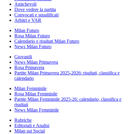
Amichevoli
Dove vedere la partita
Convocati e squalificati
Arbitri e VAR
Milan Futuro
Rosa Milan Futuro
Calendario e risultati Milan Futuro
News Milan Futuro
Giovanili
News Milan Primavera
Rosa Primavera
Partite Milan Primavera 2025-2026: risultati, classifica e
calendario
Milan Femminile
Rosa Milan Femminile
Partite Milan Femminile 2025-26: calendario, classifica e
risultati
News Milan Femminile
Rubriche
Editoriali e Analisi
Milan sui Social