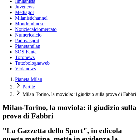
Ilmilanista
Juvenews
Mediagol
Milanistichannel
Mondoudinese
Notiziecalciomercato
Numericalcio
Padovasport
Pianetamilan
SOS Fanta
Toronews
Tuttobolognaweb
Violanews
Pianeta Milan
Partite
Milan-Torino, la moviola: il giudizio sulla prova di Fabbri
Milan-Torino, la moviola: il giudizio sulla
prova di Fabbri
"La Gazzetta dello Sport", in edicola
questa mattina, mette in evidenza la