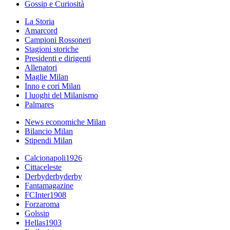
Gossip e Curiosità
La Storia
Amarcord
Campioni Rossoneri
Stagioni storiche
Presidenti e dirigenti
Allenatori
Maglie Milan
Inno e cori Milan
I luoghi del Milanismo
Palmares
News economiche Milan
Bilancio Milan
Stipendi Milan
Calcionapoli1926
Cittaceleste
Derbyderbyderby
Fantamagazine
FCInter1908
Forzaroma
Golssip
Hellas1903