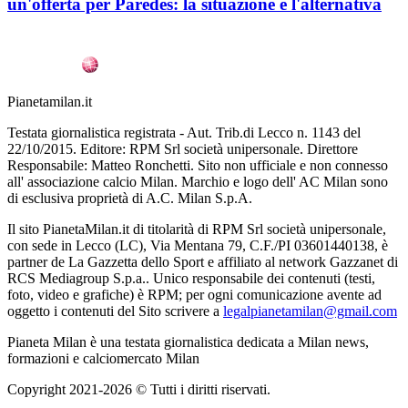
un'offerta per Paredes: la situazione e l'alternativa
Pianetamilan.it
Testata giornalistica registrata - Aut. Trib.di Lecco n. 1143 del
22/10/2015. Editore: RPM Srl società unipersonale. Direttore
Responsabile: Matteo Ronchetti. Sito non ufficiale e non connesso
all' associazione calcio Milan. Marchio e logo dell' AC Milan sono
di esclusiva proprietà di A.C. Milan S.p.A.
Il sito PianetaMilan.it di titolarità di RPM Srl società unipersonale,
con sede in Lecco (LC), Via Mentana 79, C.F./PI 03601440138, è
partner de La Gazzetta dello Sport e affiliato al network Gazzanet di
RCS Mediagroup S.p.a.. Unico responsabile dei contenuti (testi,
foto, video e grafiche) è RPM; per ogni comunicazione avente ad
oggetto i contenuti del Sito scrivere a
legalpianetamilan@gmail.com
Pianeta Milan è una testata giornalistica dedicata a Milan news,
formazioni e calciomercato Milan
Copyright 2021-2026 © Tutti i diritti riservati.