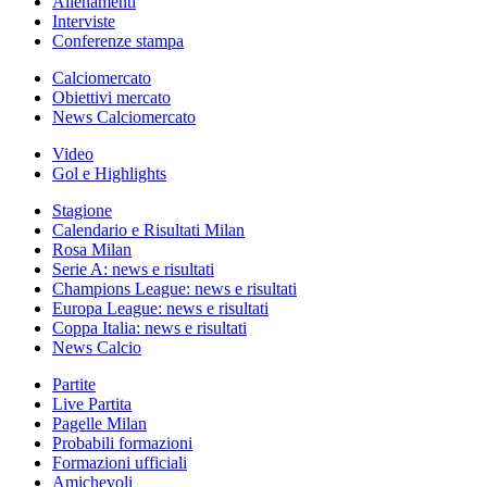
Allenamenti
Interviste
Conferenze stampa
Calciomercato
Obiettivi mercato
News Calciomercato
Video
Gol e Highlights
Stagione
Calendario e Risultati Milan
Rosa Milan
Serie A: news e risultati
Champions League: news e risultati
Europa League: news e risultati
Coppa Italia: news e risultati
News Calcio
Partite
Live Partita
Pagelle Milan
Probabili formazioni
Formazioni ufficiali
Amichevoli