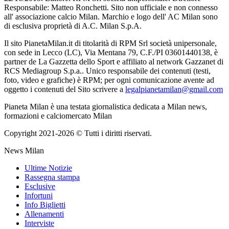
Responsabile: Matteo Ronchetti. Sito non ufficiale e non connesso
all' associazione calcio Milan. Marchio e logo dell' AC Milan sono
di esclusiva proprietà di A.C. Milan S.p.A.
Il sito PianetaMilan.it di titolarità di RPM Srl società unipersonale,
con sede in Lecco (LC), Via Mentana 79, C.F./PI 03601440138, è
partner de La Gazzetta dello Sport e affiliato al network Gazzanet di
RCS Mediagroup S.p.a.. Unico responsabile dei contenuti (testi,
foto, video e grafiche) è RPM; per ogni comunicazione avente ad
oggetto i contenuti del Sito scrivere a
legalpianetamilan@gmail.com
Pianeta Milan è una testata giornalistica dedicata a Milan news,
formazioni e calciomercato Milan
Copyright 2021-2026 © Tutti i diritti riservati.
News Milan
Ultime Notizie
Rassegna stampa
Esclusive
Infortuni
Info Biglietti
Allenamenti
Interviste