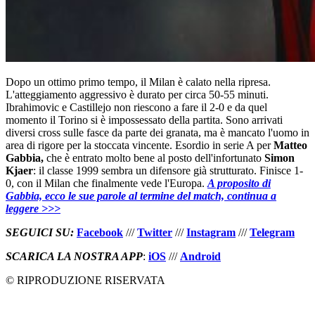
Dopo un ottimo primo tempo, il Milan è calato nella ripresa.
L'atteggiamento aggressivo è durato per circa 50-55 minuti.
Ibrahimovic e Castillejo non riescono a fare il 2-0 e da quel
momento il Torino si è impossessato della partita. Sono arrivati
diversi cross sulle fasce da parte dei granata, ma è mancato l'uomo in
area di rigore per la stoccata vincente. Esordio in serie A per
Matteo
Gabbia,
che è entrato molto bene al posto dell'infortunato
Simon
Kjaer
: il classe 1999 sembra un difensore già strutturato. Finisce 1-
0, con il Milan che finalmente vede l'Europa.
A proposito di
Gabbia, ecco le sue parole al termine del match, continua a
leggere >>>
SEGUICI SU
:
Facebook
///
Twitter
///
Instagram
///
Telegram
SCARICA LA NOSTRA APP
:
iOS
///
Android
© RIPRODUZIONE RISERVATA