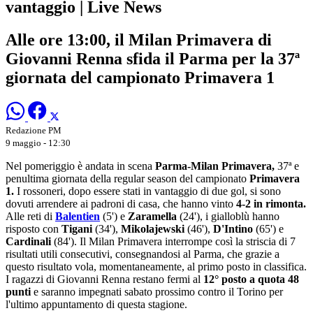
vantaggio | Live News
Alle ore 13:00, il Milan Primavera di
Giovanni Renna sfida il Parma per la 37ª
giornata del campionato Primavera 1
Redazione PM
9 maggio - 12:30
Nel pomeriggio è andata in scena
Parma-Milan Pri
m
avera,
37ª e
penultima giornata della regular season del campionato
Primavera
1.
I rossoneri, dopo essere stati in vantaggio di due gol, si sono
dovuti arrendere ai padroni di casa, che hanno vinto
4-2 in rimonta.
Alle reti di
Balentien
(5') e
Zaramella
(24'), i gialloblù hanno
risposto con
Tigani
(34'),
Mikolajewski
(46'),
D'Intino
(65') e
Cardinali
(84'). Il Milan Primavera interrompe così la striscia di 7
risultati utili consecutivi, consegnandosi al Parma, che grazie a
questo risultato vola, momentaneamente, al primo posto in classifica.
I ragazzi di Giovanni Renna restano fermi al
12° posto a quota 48
punti
e saranno impegnati sabato prossimo contro il Torino per
l'ultimo appuntamento di questa stagione.