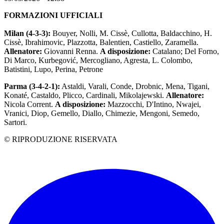
FORMAZIONI UFFICIALI
Milan (4-3-3):
Bouyer, Nolli, M. Cissè, Cullotta, Baldacchino, H.
Cissè, Ibrahimovic, Plazzotta, Balentien, Castiello, Zaramella.
Allenatore:
Giovanni Renna.
A di
s
posizione:
Catalano; Del Forno,
Di Marco, Kurbegović, Mercogliano, Agresta, L. Colombo,
Batistini, Lupo, Perina, Petrone
Parma (3-4-2-1):
Astaldi, Varali, Conde, Drobnic, Mena, Tigani,
Konaté, Castaldo, Plicco, Cardinali, Mikolajewski.
Allenatore:
Nicola Corrent.
A disposizione:
Mazzocchi, D'Intino, Nwajei,
Vranici, Diop, Gemello, Diallo, Chimezie, Mengoni, Semedo,
Sartori.
© RIPRODUZIONE RISERVATA