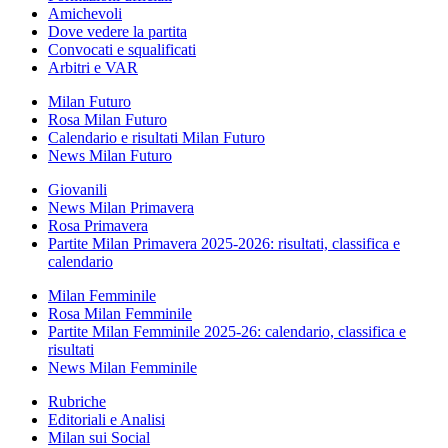
Amichevoli
Dove vedere la partita
Convocati e squalificati
Arbitri e VAR
Milan Futuro
Rosa Milan Futuro
Calendario e risultati Milan Futuro
News Milan Futuro
Giovanili
News Milan Primavera
Rosa Primavera
Partite Milan Primavera 2025-2026: risultati, classifica e
calendario
Milan Femminile
Rosa Milan Femminile
Partite Milan Femminile 2025-26: calendario, classifica e
risultati
News Milan Femminile
Rubriche
Editoriali e Analisi
Milan sui Social