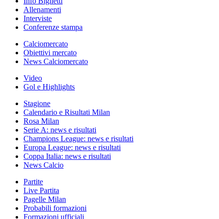
Info Biglietti
Allenamenti
Interviste
Conferenze stampa
Calciomercato
Obiettivi mercato
News Calciomercato
Video
Gol e Highlights
Stagione
Calendario e Risultati Milan
Rosa Milan
Serie A: news e risultati
Champions League: news e risultati
Europa League: news e risultati
Coppa Italia: news e risultati
News Calcio
Partite
Live Partita
Pagelle Milan
Probabili formazioni
Formazioni ufficiali