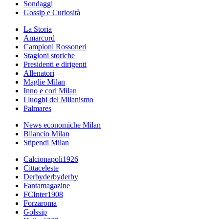
Sondaggi
Gossip e Curiosità
La Storia
Amarcord
Campioni Rossoneri
Stagioni storiche
Presidenti e dirigenti
Allenatori
Maglie Milan
Inno e cori Milan
I luoghi del Milanismo
Palmares
News economiche Milan
Bilancio Milan
Stipendi Milan
Calcionapoli1926
Cittaceleste
Derbyderbyderby
Fantamagazine
FCInter1908
Forzaroma
Golssip