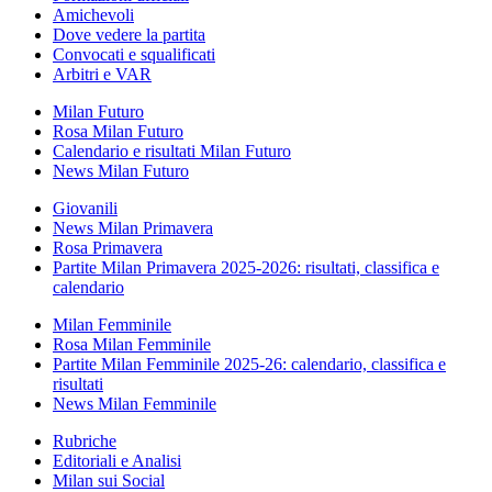
Amichevoli
Dove vedere la partita
Convocati e squalificati
Arbitri e VAR
Milan Futuro
Rosa Milan Futuro
Calendario e risultati Milan Futuro
News Milan Futuro
Giovanili
News Milan Primavera
Rosa Primavera
Partite Milan Primavera 2025-2026: risultati, classifica e
calendario
Milan Femminile
Rosa Milan Femminile
Partite Milan Femminile 2025-26: calendario, classifica e
risultati
News Milan Femminile
Rubriche
Editoriali e Analisi
Milan sui Social