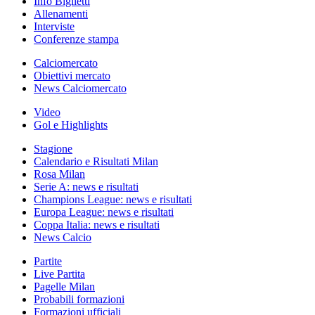
Info Biglietti
Allenamenti
Interviste
Conferenze stampa
Calciomercato
Obiettivi mercato
News Calciomercato
Video
Gol e Highlights
Stagione
Calendario e Risultati Milan
Rosa Milan
Serie A: news e risultati
Champions League: news e risultati
Europa League: news e risultati
Coppa Italia: news e risultati
News Calcio
Partite
Live Partita
Pagelle Milan
Probabili formazioni
Formazioni ufficiali