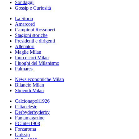
Sondaggi
Gossip e Curiosità
La Storia
Amarcord
Campioni Rossoneri
Stagioni storiche
Presidenti e dirigenti
Allenatori
Maglie Milan
Inno e cori Milan
I luoghi del Milanismo
Palmares
News economiche Milan
Bilancio Milan
Stipendi Milan
Calcionapoli1926
Cittaceleste
Derbyderbyderby
Fantamagazine
FCInter1908
Forzaroma
Golssip