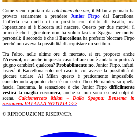
Come viene riportato da
calciomercato.com
, il Milan a gennaio ha
provato seriamente a prendere
Junior Firpo
dal Barcellona.
L'offerta era quella di un prestito con diritto di riscatto, ma
l'operazione si è bloccata sul nascere. Questo per due motivi: il
primo è che il giocatore non ha voluto lasciare Spagna per motivi
personali; il secondo è che il
Barcellona
ha preferito bloccare Firpo
perchè non aveva la possibilità di acquistare un sostituto.
Tra l'altro, nelle ultime ore di mercato, si era proposto anche
l'Arsenal
, ma anche in questo caso l'affare non è andato in porto. A
giugno cambierà qualcosa?
Probabilmente no
. Junior Firpo, infatti,
lascerà il Barcellona solo nel caso in cui avesse la possibilità di
giocare titolare. Al Milan questo è praticamente impossibile,
considerando appunto che c'è un certo Theo Hernandez su quella
fascia. Insomma, la sensazione è che Junior Firpo
difficilmente
vestirà la maglia rossonera
, anche se non sono esclusi colpi di
scena.
Calciomercato Milan – Dalla Spagna: Benzema in
rossonero. VAI ALLA NOTIZIA >>>
© RIPRODUZIONE RISERVATA