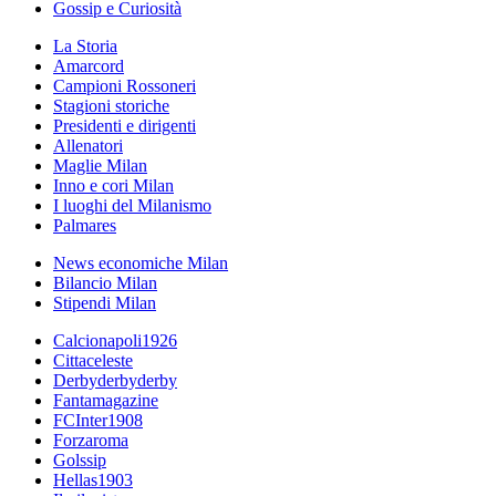
Gossip e Curiosità
La Storia
Amarcord
Campioni Rossoneri
Stagioni storiche
Presidenti e dirigenti
Allenatori
Maglie Milan
Inno e cori Milan
I luoghi del Milanismo
Palmares
News economiche Milan
Bilancio Milan
Stipendi Milan
Calcionapoli1926
Cittaceleste
Derbyderbyderby
Fantamagazine
FCInter1908
Forzaroma
Golssip
Hellas1903